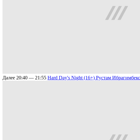
Далее
20:40 — 21:55
Hard Day's Night (16+)
Рустам Ибрагимбеко