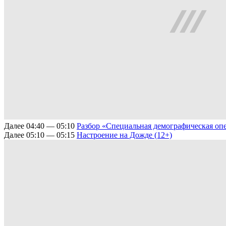
Далее
04:40 — 05:10
Разбор
«Специальная демографическая оп
Далее
05:10 — 05:15
Настроение на Дожде (12+)