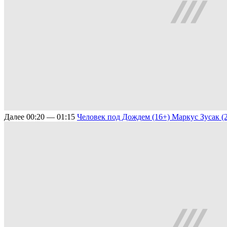
Далее
00:20 — 01:15
Человек под Дождем (16+)
Маркус Зусак (2