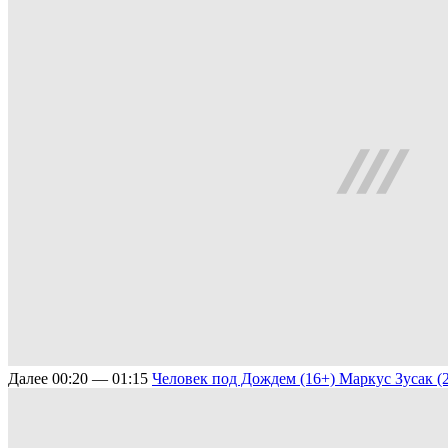
Далее
00:20 — 01:15
Человек под Дождем (16+)
Маркус Зусак (2