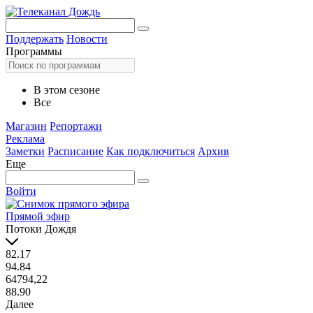
Поддержать
Новости
Программы
В этом сезоне
Все
Магазин
Репортажи
Реклама
Заметки
Расписание
Как подключиться
Архив
Еще
Войти
Прямой эфир
Потоки Дождя
82.17
94.84
64794,22
88.90
Далее