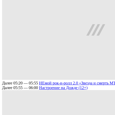
Далее
05:20 — 05:55
НЕмой рок-н-ролл 2.0
«Звезда и смерть M
Далее
05:55 — 06:00
Настроение на Дожде (12+)