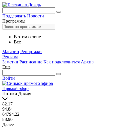
Поддержать
Новости
Программы
В этом сезоне
Все
Магазин
Репортажи
Реклама
Заметки
Расписание
Как подключиться
Архив
Еще
Войти
Прямой эфир
Потоки Дождя
82.17
94.84
64794,22
88.90
Далее